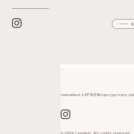
news
about LAPIDEM
inquiry
privacy po
© 2026 Lapidem. All rights reserved.