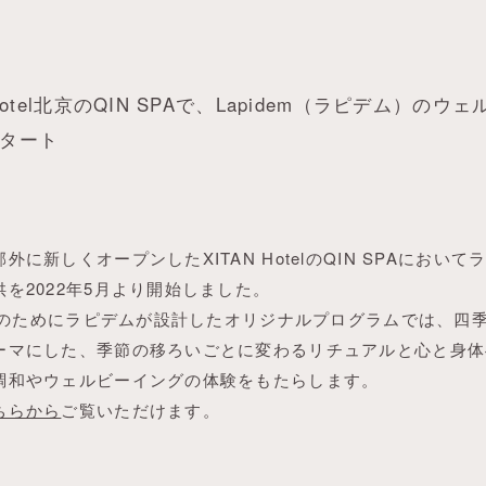
 Hotel北京のQIN SPAで、Lapidem（ラピデム）の
タート
外に新しくオープンしたXITAN HotelのQIN SPAにお
を2022年5月より開始しました。
SPAのためにラピデムが設計したオリジナルプログラムでは、
ーマにした、季節の移ろいごとに変わるリチュアルと心と身体
調和やウェルビーイングの体験をもたらします。
ちらから
ご覧いただけます。