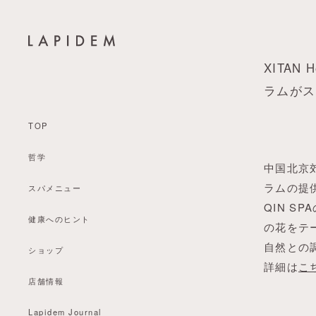
XITAN
ラムがス
TOP
哲学
中国北京郊
ラムの提供
スパメニュー
QIN 
健康へのヒント
の花をテ
自然との
ショップ
詳細は
こ
店舗情報
Lapidem Journal